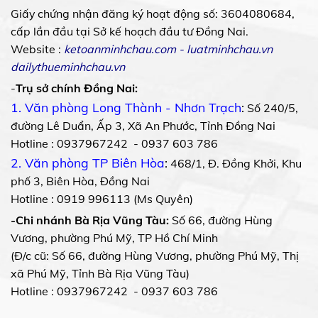
Giấy chứng nhận đăng ký hoạt động số: 3604080684,
cấp lần đầu tại Sở kế hoạch đầu tư Đồng Nai.
Website :
ketoanminhchau.com
-
luatminhchau.vn
dailythueminhchau.vn
-
Trụ sở chính Đồng Nai:
1. Văn phòng Long Thành - Nhơn Trạch
:
Số 240/5,
đường Lê Duẩn, Ấp 3, Xã An Phước, Tỉnh Đồng Nai
Hotline : 0937967242 - 0937 603 786
2. Văn phòng TP Biên Hòa
:
468/1, Đ. Đồng Khởi, Khu
phố 3, Biên Hòa, Đồng Nai
Hotline : 0919 996113 (Ms Quyên)
-Chi nhánh Bà Rịa Vũng Tàu:
Số 66, đường Hùng
Vương, phường Phú Mỹ, TP Hồ Chí Minh
(Đ/c cũ: Số 66, đường Hùng Vương, phường Phú Mỹ, Thị
xã Phú Mỹ, Tỉnh Bà Rịa Vũng Tàu)
Hotline : 0937967242 - 0937 603 786