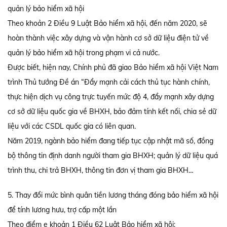
quản lý bảo hiểm xã hội
Theo khoản 2 Điều 9 Luật Bảo hiểm xã hội, đến năm 2020, sẽ
hoàn thành việc xây dựng và vận hành cơ sở dữ liệu điện tử về
quản lý bảo hiểm xã hội trong phạm vi cả nước.
Được biết, hiện nay, Chính phủ đã giao Bảo hiểm xã hội Việt Nam
trình Thủ tướng Đề án “Đẩy mạnh cải cách thủ tục hành chính,
thực hiện dịch vụ công trực tuyến mức độ 4, đẩy mạnh xây dựng
cơ sở dữ liệu quốc gia về BHXH, bảo đảm tính kết nối, chia sẻ dữ
liệu với các CSDL quốc gia có liên quan.
Năm 2019, ngành bảo hiểm đang tiếp tục cập nhật mã số, đồng
bộ thông tin định danh người tham gia BHXH; quản lý dữ liệu quá
trình thu, chi trả BHXH, thông tin đơn vị tham gia BHXH…
5. Thay đổi mức bình quân tiền lương tháng đóng bảo hiểm xã hội
để tính lương hưu, trợ cấp một lần
Theo điểm e khoản 1 Điều 62 Luật Bảo hiểm xã hội: