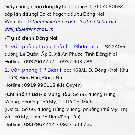
Giấy chứng nhận đăng ký hoạt động số: 3604080684,
cấp lần đầu tại Sở kế hoạch đầu tư Đồng Nai.
Website :
ketoanminhchau.com
-
luatminhchau.vn
dailythueminhchau.vn
-
Trụ sở chính Đồng Nai:
1. Văn phòng Long Thành - Nhơn Trạch
:
Số 240/5,
đường Lê Duẩn, Ấp 3, Xã An Phước, Tỉnh Đồng Nai
Hotline : 0937967242 - 0937 603 786
2. Văn phòng TP Biên Hòa
:
468/1, Đ. Đồng Khởi, Khu
phố 3, Biên Hòa, Đồng Nai
Hotline : 0919 996113 (Ms Quyên)
-Chi nhánh Bà Rịa Vũng Tàu:
Số 66, đường Hùng
Vương, phường Phú Mỹ, TP Hồ Chí Minh
(Đ/c cũ: Số 66, đường Hùng Vương, phường Phú Mỹ, Thị
xã Phú Mỹ, Tỉnh Bà Rịa Vũng Tàu)
Hotline : 0937967242 - 0937 603 786