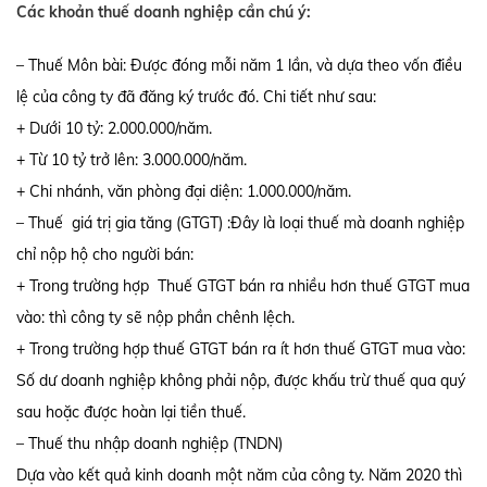
Các khoản thuế doanh nghiệp cần chú ý:
– Thuế Môn bài: Được đóng mỗi năm 1 lần, và dựa theo vốn điều
lệ của công ty đã đăng ký trước đó. Chi tiết như sau:
+ Dưới 10 tỷ: 2.000.000/năm.
+ Từ 10 tỷ trở lên: 3.000.000/năm.
+ Chi nhánh, văn phòng đại diện: 1.000.000/năm.
– Thuế giá trị gia tăng (GTGT) :Đây là loại thuế mà doanh nghiệp
chỉ nộp hộ cho người bán:
+ Trong trường hợp Thuế GTGT bán ra nhiều hơn thuế GTGT mua
vào: thì công ty sẽ nộp phần chênh lệch.
+ Trong trường hợp thuế GTGT bán ra ít hơn thuế GTGT mua vào:
Số dư doanh nghiệp không phải nộp, được khấu trừ thuế qua quý
sau hoặc được hoàn lại tiền thuế.
– Thuế thu nhập doanh nghiệp (TNDN)
Dựa vào kết quả kinh doanh một năm của công ty. Năm 2020 thì