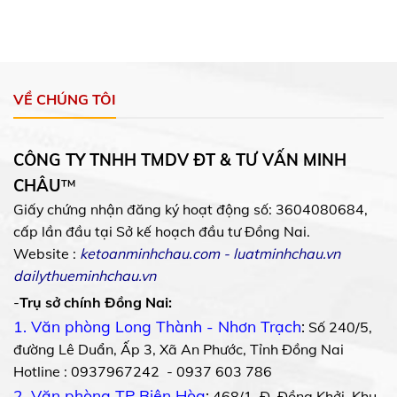
VỀ CHÚNG TÔI
CÔNG TY TNHH TMDV ĐT & TƯ VẤN MINH
CHÂU
™
Giấy chứng nhận đăng ký hoạt động số: 3604080684,
cấp lần đầu tại Sở kế hoạch đầu tư Đồng Nai.
Website :
ketoanminhchau.com
-
luatminhchau.vn
dailythueminhchau.vn
-
Trụ sở chính Đồng Nai:
1. Văn phòng Long Thành - Nhơn Trạch
:
Số 240/5,
đường Lê Duẩn, Ấp 3, Xã An Phước, Tỉnh Đồng Nai
Hotline : 0937967242 - 0937 603 786
2. Văn phòng TP Biên Hòa
:
468/1, Đ. Đồng Khởi, Khu