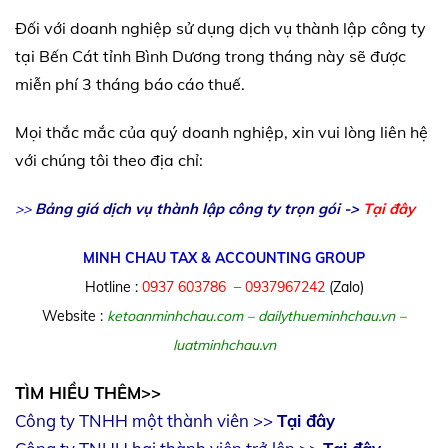
Đối với doanh nghiệp sử dụng dịch vụ thành lập công ty
tại Bến Cát tỉnh Bình Dương trong tháng này sẽ được
miễn phí 3 tháng báo cáo thuế.
Mọi thắc mắc của quý doanh nghiệp, xin vui lòng liên hệ
với chúng tôi theo địa chỉ:
Bảng giá dịch vụ thành lập công ty trọn gói ->
Tại đây
>>
MINH CHAU TAX & ACCOUNTING GROUP
Hotline :
0937 603786 – 0937967242
(Zalo)
Website :
ketoanminhchau.com
–
dailythueminhchau.vn
–
luatminhchau.vn
TÌM HIỀU THÊM>>
Công ty TNHH một thành viên >>
Tại đây