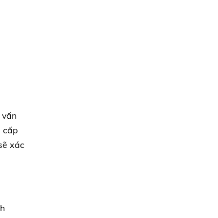
c vấn
g cấp
sẽ xác
ch