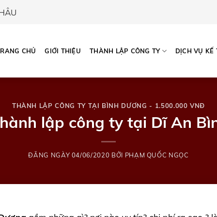
CHÂU
TRANG CHỦ
GIỚI THIỆU
THÀNH LẬP CÔNG TY
DỊCH VỤ KẾ
THÀNH LẬP CÔNG TY TẠI BÌNH DƯƠNG - 1.500.000 VNĐ
thành lập công ty tại Dĩ An B
ĐĂNG NGÀY
04/06/2020
BỞI
PHẠM QUỐC NGỌC