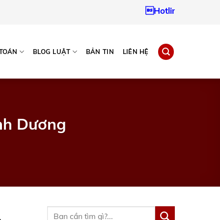
Hotline:
0937967242
 TOÁN
BLOG LUẬT
BẢN TIN
LIÊN HỆ
ình Dương