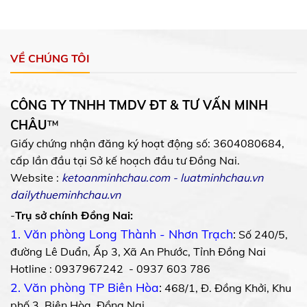
VỀ CHÚNG TÔI
CÔNG TY TNHH TMDV ĐT & TƯ VẤN MINH
CHÂU
™
Giấy chứng nhận đăng ký hoạt động số: 3604080684,
cấp lần đầu tại Sở kế hoạch đầu tư Đồng Nai.
Website :
ketoanminhchau.com
-
luatminhchau.vn
dailythueminhchau.vn
-
Trụ sở chính Đồng Nai:
1. Văn phòng Long Thành - Nhơn Trạch
:
Số 240/5,
đường Lê Duẩn, Ấp 3, Xã An Phước, Tỉnh Đồng Nai
Hotline : 0937967242 - 0937 603 786
2. Văn phòng TP Biên Hòa
:
468/1, Đ. Đồng Khởi, Khu
phố 3, Biên Hòa, Đồng Nai