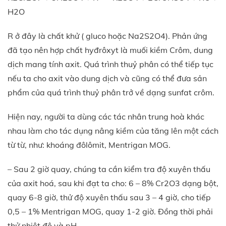
H2O
R ở đây là chất khử ( gluco hoặc Na2­S2O4). Phản ứng
đã tạo nên hợp chất hyđrôxyt là muối kiềm Crôm, dung
dịch mang tính axit. Quá trình thuỷ phân có thể tiếp tục
nếu ta cho axit vào dung dịch và cũng có thể đưa sản
phẩm của quá trình thuỷ phân trở về dạng sunfat crôm.
Hiện nay, người ta dùng các tác nhân trung hoà khác
nhau làm cho tác dụng nâng kiềm của tăng lên một cách
từ từ, như: khoáng đôlômit, Mentrigan MOG.
– Sau 2 giờ quay, chúng ta cần kiểm tra độ xuyên thấu
của axit hoá, sau khi đạt ta cho: 6 – 8% Cr2O3 dạng bột,
quay 6-8 giờ, thử độ xuyên thấu sau 3 – 4 giờ, cho tiếp
0,5 – 1% Mentrigan MOG, quay 1-2 giờ. Đồng thời phải
thử nhiệt độ và pH.