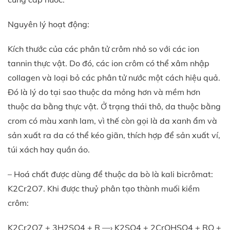
Nguyên lý hoạt động:
Kích thước của các phân tử crôm nhỏ so với các ion
tannin thực vật. Do đó, các ion crôm có thể xâm nhập
collagen và loại bỏ các phân tử nước một cách hiệu quả.
Đó là lý do tại sao thuộc da mỏng hơn và mềm hơn
thuộc da bằng thực vật. Ở trạng thái thô, da thuộc bằng
crom có màu xanh lam, vì thế còn gọi là da xanh ẩm và
sản xuất ra da có thể kéo giãn, thích hợp để sản xuất ví,
túi xách hay quần áo.
– Hoá chất được dùng để thuộc da bò là kali bicrômat:
K2Cr2O7. Khi được thuỷ phân tạo thành muối kiềm
crôm:
K2Cr2O7 + 3H2SO4 + R —› K2SO4 + 2CrOHSO4 + RO +