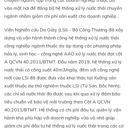
chuyên ngành, tập trung các doanh nghiệp thuộc da
vào một nơi để đồng bộ hệ thống xử lý nước thải chuyên
ngành nhằm giảm chi phí sản xuất cho doanh nghiệp .
Viện Nghiên cứu Da Giày (LSI) – Bộ Công Thương đã xây
dựng và vận hành thành công hệ thống xử lý nước thải
công nghiệp ngành thuộc da áp dụng các phương pháp
hóa lý, sinh học – công nghệ AAO xử lý nước thải đạt cột
A QCVN 40:2011/BTMT. Đầu năm 2019, hệ thống xử lý
nước thải có công suất 40m3/ngày, đêm với công nghệ
mới của LSI đã được đưa vào khai thác tại Xưởng sản
xuất thuộc da thử nghiệm thuộc LSI (Từ Sơn, Bắc Ninh);
các chỉ số nước thải đo được sau khi qua xử lý đảm bảo
tiêu chuẩn về bảo vệ môi trường theo Cột A QCVN
40:2011/BTMT. Hệ thống có chi phí đầu tư, quản lý vận
hành khá phù hợp với doanh nghiệp vừa và nhỏ giúp
giảm chi phí đầu tư hệ thống xử lý nước thải trong các cơ