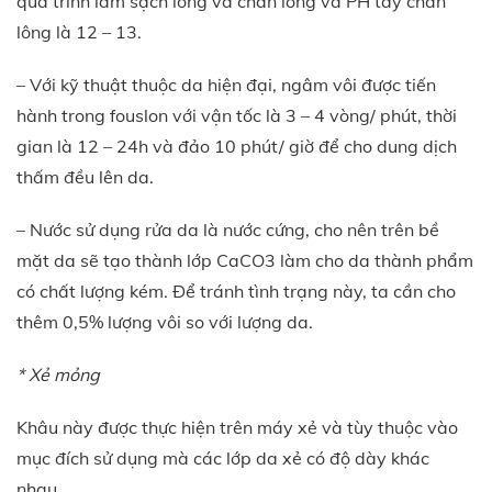
quá trình làm sạch lông và chân lông và PH tẩy chân
lông là 12 – 13.
– Với kỹ thuật thuộc da hiện đại, ngâm vôi được tiến
hành trong fouslon với vận tốc là 3 – 4 vòng/ phút, thời
gian là 12 – 24h và đảo 10 phút/ giờ để cho dung dịch
thấm đều lên da.
– Nước sử dụng rửa da là nước cứng, cho nên trên bề
mặt da sẽ tạo thành lớp CaCO3 làm cho da thành phẩm
có chất lượng kém. Để tránh tình trạng này, ta cần cho
thêm 0,5% lượng vôi so với lượng da.
* Xẻ mỏng
Khâu này được thực hiện trên máy xẻ và tùy thuộc vào
mục đích sử dụng mà các lớp da xẻ có độ dày khác
nhau.