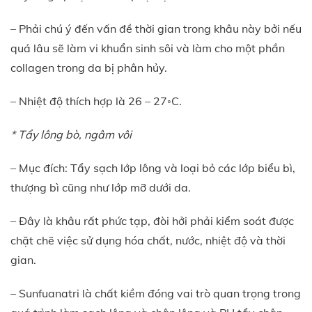
– Phải chú ý đến vấn đề thời gian trong khâu này bởi nếu
quá lâu sẽ làm vi khuẩn sinh sôi và làm cho một phần
collagen trong da bị phân hủy.
– Nhiệt độ thích hợp là 26 – 27◦C.
* Tẩy lông bò, ngâm vôi
– Mục đích: Tẩy sạch lớp lông và loại bỏ các lớp biểu bì,
thượng bì cũng như lớp mỡ dưới da.
– Đây là khâu rất phức tạp, đòi hởi phải kiểm soát được
chặt chẽ việc sử dụng hóa chất, nước, nhiệt độ và thời
gian.
– Sunfuanatri là chất kiềm đóng vai trò quan trọng trong