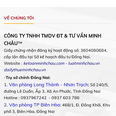
VỀ CHÚNG TÔI
CÔNG TY TNHH TMDV ĐT & TƯ VẤN MINH
CHÂU
™
Giấy chứng nhận đăng ký hoạt động số: 3604080684,
cấp lần đầu tại Sở kế hoạch đầu tư Đồng Nai.
Website :
ketoanminhchau.com
-
luatminhchau.vn
dailythueminhchau.vn
-
Trụ sở chính Đồng Nai:
1. Văn phòng Long Thành - Nhơn Trạch
:
Số 240/5,
đường Lê Duẩn, Ấp 3, Xã An Phước, Tỉnh Đồng Nai
Hotline : 0937967242 - 0937 603 786
2. Văn phòng TP Biên Hòa
:
468/1, Đ. Đồng Khởi, Khu
phố 3, Biên Hòa, Đồng Nai