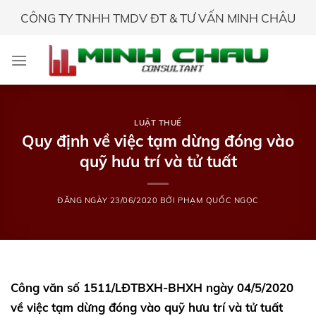
Skip
CÔNG TY TNHH TMDV ĐT & TƯ VẤN MINH CHÂU
to
content
LUẬT THUẾ
Quy định về việc tạm dừng đóng vào
quỹ hưu trí và tử tuất
ĐĂNG NGÀY
23/06/2020
BỞI
PHẠM QUỐC NGỌC
Công văn số 1511/LĐTBXH-BHXH ngày 04/5/2020
về việc tạm dừng đóng vào quỹ hưu trí và tử tuất