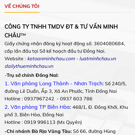
VỀ CHÚNG TÔI
CÔNG TY TNHH TMDV ĐT & TƯ VẤN MINH
CHÂU
™
Giấy chứng nhận đăng ký hoạt động số: 3604080684,
cấp lần đầu tại Sở kế hoạch đầu tư Đồng Nai.
Website :
ketoanminhchau.com
-
luatminhchau.vn
dailythueminhchau.vn
-
Trụ sở chính Đồng Nai:
1. Văn phòng Long Thành - Nhơn Trạch
:
Số 240/5,
đường Lê Duẩn, Ấp 3, Xã An Phước, Tỉnh Đồng Nai
Hotline : 0937967242 - 0937 603 786
2. Văn phòng TP Biên Hòa
:
468/1, Đ. Đồng Khởi, Khu
phố 3, Biên Hòa, Đồng Nai
Hotline : 0919 996113 (Ms Quyên)
-Chi nhánh Bà Rịa Vũng Tàu:
Số 66, đường Hùng