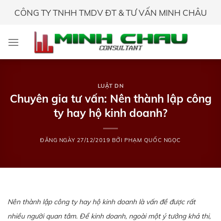
Skip
CÔNG TY TNHH TMDV ĐT & TƯ VẤN MINH CHÂU
to
content
LUẬT DN
Chuyên gia tư vấn: Nên thành lập công
ty hay hộ kinh doanh?
ĐĂNG NGÀY
27/12/2019
BỞI
PHẠM QUỐC NGỌC
Nên thành lập công ty hay hộ kinh doanh là vấn đề được rất
nhiều người quan tâm. Để kinh doanh, ngoài một ý tưởng khả thi,