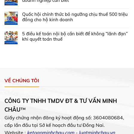
doanh nghiệp cần biết
Quốc hội chính thức bỏ ngưỡng chịu thuế 500 triệu
đồng cho hộ kinh doanh
5 điều kế toán nội bộ cần biết để không “lãnh đạn”
khi quyết toán thuế
VỀ CHÚNG TÔI
CÔNG TY TNHH TMDV ĐT & TƯ VẤN MINH
CHÂU
™
Giấy chứng nhận đăng ký hoạt động số: 3604080684,
cấp lần đầu tại Sở kế hoạch đầu tư Đồng Nai.
Website :
ketoanminhchau.com
-
luatminhchau.vn