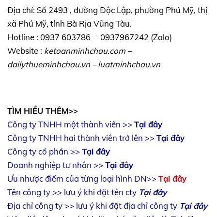
Địa chỉ: Số 2493 , đường Độc Lập, phường Phú Mỹ, thị
xã Phú Mỹ, tỉnh Bà Rịa Vũng Tàu.
Hotline : 0937 603786 – 0937967242 (Zalo)
Website :
ketoanminhchau.com
–
dailythueminhchau.vn
–
luatminhchau.vn
TÌM HIỀU THÊM>>
Công ty TNHH một thành viên >>
Tại đây
Công ty TNHH hai thành viên trở lên >>
Tại đây
Công ty cổ phần >>
Tại đây
Doanh nghiệp tư nhân >>
Tại đây
Ưu nhược điểm của từng loại hình DN>>
Tại đây
Tên công ty >> lưu ý khi đặt tên cty
Tại đây
Địa chỉ công ty >> lưu ý khi đặt địa chỉ công ty
Tại đây