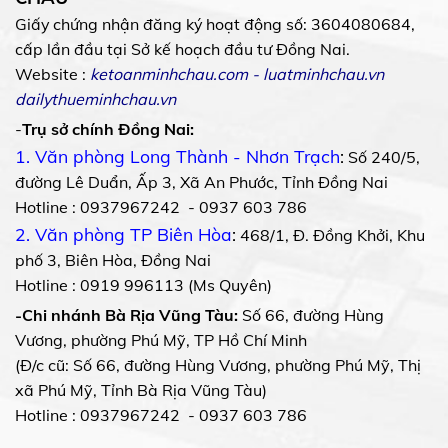
Giấy chứng nhận đăng ký hoạt động số: 3604080684,
cấp lần đầu tại Sở kế hoạch đầu tư Đồng Nai.
Website :
ketoanminhchau.com
-
luatminhchau.vn
dailythueminhchau.vn
-
Trụ sở chính Đồng Nai:
1. Văn phòng Long Thành - Nhơn Trạch
:
Số 240/5,
đường Lê Duẩn, Ấp 3, Xã An Phước, Tỉnh Đồng Nai
Hotline : 0937967242 - 0937 603 786
2. Văn phòng TP Biên Hòa
:
468/1, Đ. Đồng Khởi, Khu
phố 3, Biên Hòa, Đồng Nai
Hotline : 0919 996113 (Ms Quyên)
-Chi nhánh Bà Rịa Vũng Tàu:
Số 66, đường Hùng
Vương, phường Phú Mỹ, TP Hồ Chí Minh
(Đ/c cũ: Số 66, đường Hùng Vương, phường Phú Mỹ, Thị
xã Phú Mỹ, Tỉnh Bà Rịa Vũng Tàu)
Hotline : 0937967242 - 0937 603 786