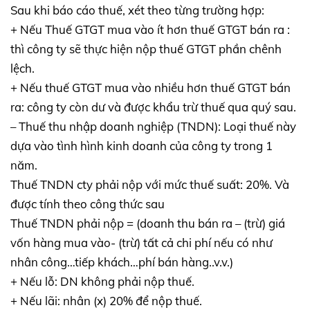
Sau khi báo cáo thuế, xét theo từng trường hợp:
+ Nếu Thuế GTGT mua vào ít hơn thuế GTGT bán ra :
thì công ty sẽ thực hiện nộp thuế GTGT phần chênh
lệch.
+ Nếu thuế GTGT mua vào nhiều hơn thuế GTGT bán
ra: công ty còn dư và được khẩu trừ thuế qua quý sau.
– Thuế thu nhập doanh nghiệp (TNDN): Loại thuế này
dựa vào tình hình kinh doanh của công ty trong 1
năm.
Thuế TNDN cty phải nộp với mức thuế suất: 20%. Và
được tính theo công thức sau
Thuế TNDN phải nộp = (doanh thu bán ra – (trừ) giá
vốn hàng mua vào- (trừ) tất cả chi phí nếu có như
nhân công…tiếp khách…phí bán hàng..v.v.)
+ Nếu lỗ: DN không phải nộp thuế.
+ Nếu lãi: nhân (x) 20% để nộp thuế.