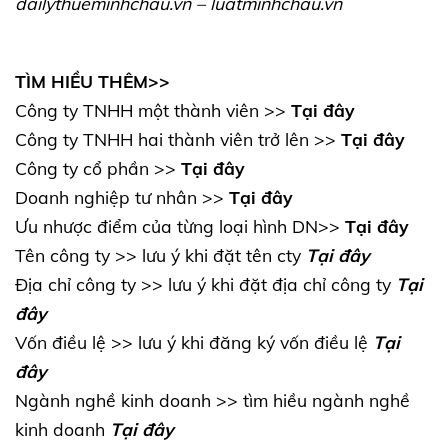
dailythueminhchau.vn
–
luatminhchau.vn
TÌM HIỀU THÊM>>
Công ty TNHH một thành viên >>
Tại đây
Công ty TNHH hai thành viên trở lên >>
Tại đây
Công ty cổ phần >>
Tại đây
Doanh nghiệp tư nhân >>
Tại đây
Ưu nhược điểm của từng loại hình DN>>
Tại đây
Tên công ty >> lưu ý khi đặt tên cty
Tại đây
Địa chỉ công ty >> lưu ý khi đặt địa chỉ công ty
Tại
đây
Vốn điều lệ >> lưu ý khi đăng ký vốn điều lệ
Tại
đây
Ngành nghề kinh doanh >> tìm hiều ngành nghề
kinh doanh
Tại đây