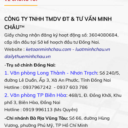
CÔNG TY TNHH TMDV ĐT & TƯ VẤN MINH
CHÂU
™
Giấy chứng nhận đăng ký hoạt động số: 3604080684,
cấp lần đầu tại Sở kế hoạch đầu tư Đồng Nai.
Website :
ketoanminhchau.com
-
luatminhchau.vn
dailythueminhchau.vn
-
Trụ sở chính Đồng Nai:
1. Văn phòng Long Thành - Nhơn Trạch
:
Số 240/5,
đường Lê Duẩn, Ấp 3, Xã An Phước, Tỉnh Đồng Nai
Hotline : 0937967242 - 0937 603 786
2. Văn phòng TP Biên Hòa
:
468/1, Đ. Đồng Khởi, Khu
phố 3, Biên Hòa, Đồng Nai
Hotline : 0919 996113 (Ms Quyên)
-Chi nhánh Bà Rịa Vũng Tàu:
Số 66, đường Hùng
Vương, phường Phú Mỹ, TP Hồ Chí Minh