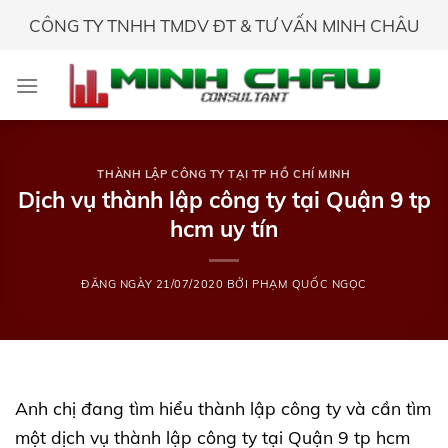
Skip
CÔNG TY TNHH TMDV ĐT & TƯ VẤN MINH CHÂU
to
content
THÀNH LẬP CÔNG TY TẠI TP HỒ CHÍ MINH
Dịch vụ thành lập công ty tại Quận 9 tp
hcm uy tín
ĐĂNG NGÀY
21/07/2020
BỞI
PHẠM QUỐC NGỌC
Anh chị đang tìm hiểu thành lập công ty và cần tìm
một dịch vụ thành lập công ty tại Quận 9 tp hcm