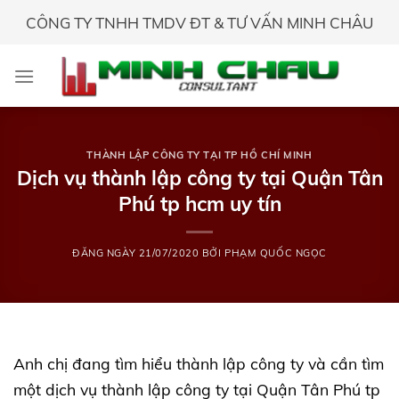
Skip
CÔNG TY TNHH TMDV ĐT & TƯ VẤN MINH CHÂU
to
content
THÀNH LẬP CÔNG TY TẠI TP HỒ CHÍ MINH
Dịch vụ thành lập công ty tại Quận Tân
Phú tp hcm uy tín
ĐĂNG NGÀY
21/07/2020
BỞI
PHẠM QUỐC NGỌC
Anh chị đang tìm hiểu thành lập công ty và cần tìm
một dịch vụ thành lập công ty tại Quận Tân Phú tp