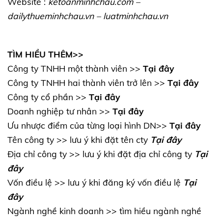
Website :
ketoanminhchau.com
–
dailythueminhchau.vn
–
luatminhchau.vn
TÌM HIỀU THÊM>>
Công ty TNHH một thành viên >>
Tại đây
Công ty TNHH hai thành viên trở lên >>
Tại đây
Công ty cổ phần >>
Tại đây
Doanh nghiệp tư nhân >>
Tại đây
Ưu nhược điểm của từng loại hình DN>>
Tại đây
Tên công ty >> lưu ý khi đặt tên cty
Tại đây
Địa chỉ công ty >> lưu ý khi đặt địa chỉ công ty
Tại
đây
Vốn điều lệ >> lưu ý khi đăng ký vốn điều lệ
Tại
đây
Ngành nghề kinh doanh >> tìm hiều ngành nghề