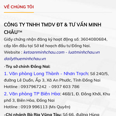
VỀ CHÚNG TÔI
CÔNG TY TNHH TMDV ĐT & TƯ VẤN MINH
CHÂU
™
Giấy chứng nhận đăng ký hoạt động số: 3604080684,
cấp lần đầu tại Sở kế hoạch đầu tư Đồng Nai.
Website :
ketoanminhchau.com
-
luatminhchau.vn
dailythueminhchau.vn
-
Trụ sở chính Đồng Nai:
1. Văn phòng Long Thành - Nhơn Trạch
:
Số 240/5,
đường Lê Duẩn, Ấp 3, Xã An Phước, Tỉnh Đồng Nai
Hotline : 0937967242 - 0937 603 786
2. Văn phòng TP Biên Hòa
:
468/1, Đ. Đồng Khởi, Khu
phố 3, Biên Hòa, Đồng Nai
Hotline : 0919 996113 (Ms Quyên)
-Chi nhánh Bà Rịa Vũng Tàu:
Số 66, đường Hùng