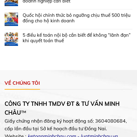
doanh nghiệp cần biết
Quốc hội chính thức bỏ ngưỡng chịu thuế 500 triệu
đồng cho hộ kinh doanh
5 điều kế toán nội bộ cần biết để không “lãnh đạn”
khi quyết toán thuế
VỀ CHÚNG TÔI
CÔNG TY TNHH TMDV ĐT & TƯ VẤN MINH
CHÂU
™
Giấy chứng nhận đăng ký hoạt động số: 3604080684,
cấp lần đầu tại Sở kế hoạch đầu tư Đồng Nai.
Website :
ketoanminhchau.com
-
luatminhchau.vn