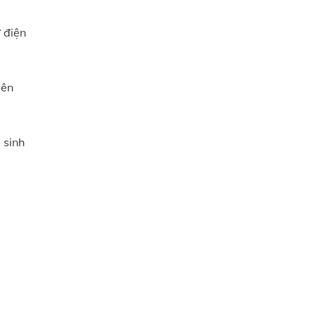
ư điện
iên
 sinh