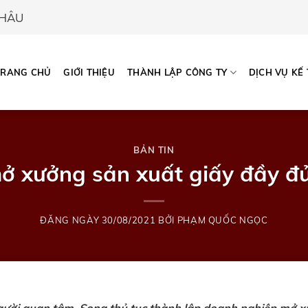
CHÂU
TRANG CHỦ
GIỚI THIỆU
THÀNH LẬP CÔNG TY
DỊCH VỤ KẾ
BẢN TIN
ở xưởng sản xuất giấy đầy đ
ĐĂNG NGÀY
30/08/2021
BỞI
PHẠM QUỐC NGỌC