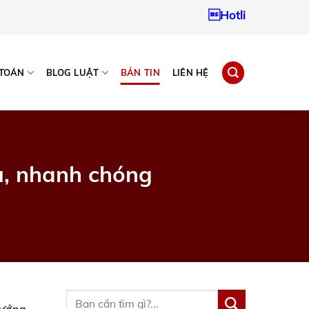
Hotline:
0937967242
 TOÁN
BLOG LUẬT
BẢN TIN
LIÊN HỆ
ủ, nhanh chóng