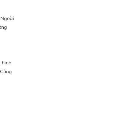
. Ngoài
ởng
 hình
 Công