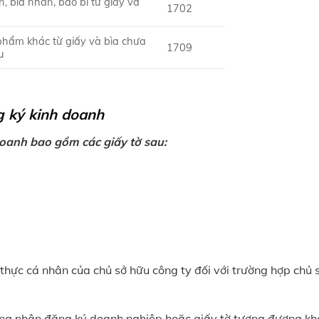
, bìa nhăn, bao bì từ giấy và
1702
phẩm khác từ giấy và bìa chưa
1709
u
g ký kinh doanh
oanh bao gồm các giấy tờ sau:
thực cá nhân của chủ sở hữu công ty đối với trường hợp chủ 
ứng nhận đăng ký doanh nghiệp hoặc giấy tờ tương đương kh