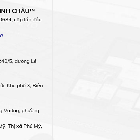
MINH CHÂU
™
0684, cấp lần đầu
n
240/5, đường Lê
i, Khu phố 3, Biên
g Vương, phường
Mỹ, Thị xã Phú Mỹ,