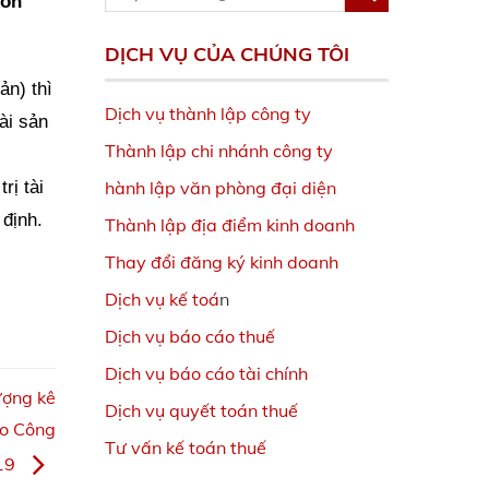
hỗn
DỊCH VỤ CỦA CHÚNG TÔI
ản) thì
Dịch vụ thành lập công ty
ài sản
Thành lập chi nhánh công ty
hành lập văn phòng đại diện
rị tài
 định.
Thành lập địa điểm kinh doanh
Thay đổi đăng ký kinh doanh
Dịch vụ kế toá
n
Dịch vụ báo cáo thuế
Dịch vụ báo cáo tài chính
ượng kê
Dịch vụ quyết toán thuế
heo Công
Tư vấn kế toán thuế
019