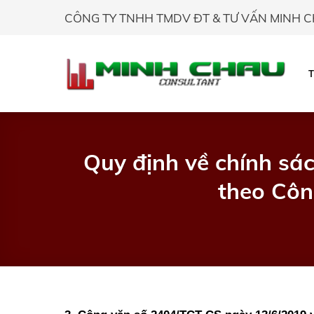
Skip
CÔNG TY TNHH TMDV ĐT & TƯ VẤN MINH 
to
content
Quy định về chính sác
theo Côn