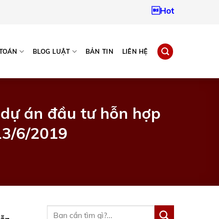
Hotline:
093796724
 TOÁN
BLOG LUẬT
BẢN TIN
LIÊN HỆ
i dự án đầu tư hỗn hợp
13/6/2019