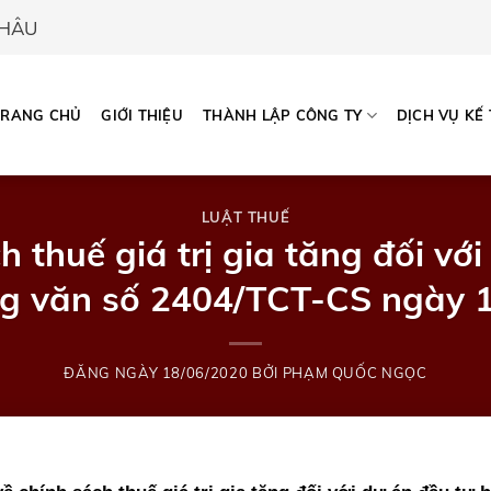
CHÂU
TRANG CHỦ
GIỚI THIỆU
THÀNH LẬP CÔNG TY
DỊCH VỤ KẾ
LUẬT THUẾ
h thuế giá trị gia tăng đối vớ
g văn số 2404/TCT-CS ngày 
ĐĂNG NGÀY
18/06/2020
BỞI
PHẠM QUỐC NGỌC