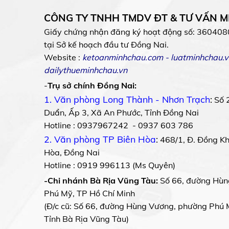
CÔNG TY TNHH TMDV ĐT & TƯ VẤN 
Giấy chứng nhận đăng ký hoạt động số: 360408
tại Sở kế hoạch đầu tư Đồng Nai.
Website :
ketoanminhchau.com
-
luatminhchau.v
dailythueminhchau.vn
-
Trụ sở chính Đồng Nai:
1. Văn phòng Long Thành - Nhơn Trạch
:
Số 
Duẩn, Ấp 3, Xã An Phước, Tỉnh Đồng Nai
Hotline : 0937967242 - 0937 603 786
2. Văn phòng TP Biên Hòa
:
468/1, Đ. Đồng Khở
Hòa, Đồng Nai
Hotline : 0919 996113 (Ms Quyên)
-Chi nhánh Bà Rịa Vũng Tàu:
Số 66, đường Hùn
Phú Mỹ, TP Hồ Chí Minh
(Đ/c cũ: Số 66, đường Hùng Vương, phường Phú 
Tỉnh Bà Rịa Vũng Tàu)