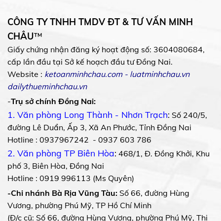
CÔNG TY TNHH TMDV ĐT & TƯ VẤN MINH
CHÂU
™
Giấy chứng nhận đăng ký hoạt động số: 3604080684,
cấp lần đầu tại Sở kế hoạch đầu tư Đồng Nai.
Website :
ketoanminhchau.com
-
luatminhchau.vn
dailythueminhchau.vn
-
Trụ sở chính Đồng Nai:
1. Văn phòng Long Thành - Nhơn Trạch
:
Số 240/5,
đường Lê Duẩn, Ấp 3, Xã An Phước, Tỉnh Đồng Nai
Hotline : 0937967242 - 0937 603 786
2. Văn phòng TP Biên Hòa
:
468/1, Đ. Đồng Khởi, Khu
phố 3, Biên Hòa, Đồng Nai
Hotline : 0919 996113 (Ms Quyên)
-Chi nhánh Bà Rịa Vũng Tàu:
Số 66, đường Hùng
Vương, phường Phú Mỹ, TP Hồ Chí Minh
(Đ/c cũ: Số 66, đường Hùng Vương, phường Phú Mỹ, Thị