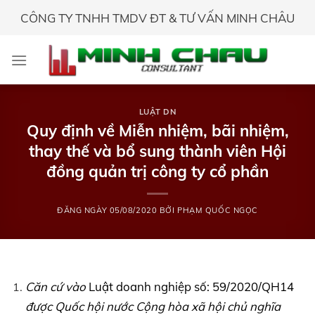
Skip
CÔNG TY TNHH TMDV ĐT & TƯ VẤN MINH CHÂU
to
content
LUẬT DN
Quy định về Miễn nhiệm, bãi nhiệm,
thay thế và bổ sung thành viên Hội
đồng quản trị công ty cổ phần
ĐĂNG NGÀY
05/08/2020
BỞI
PHẠM QUỐC NGỌC
Căn cứ vào
Luật doanh nghiệp số: 59/2020/QH14
được Quốc hội nước Cộng hòa xã hội chủ nghĩa