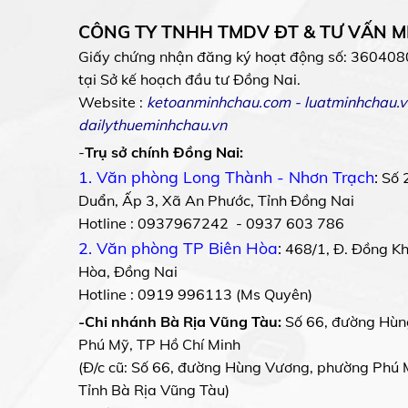
CÔNG TY TNHH TMDV ĐT & TƯ VẤN 
Giấy chứng nhận đăng ký hoạt động số: 360408
tại Sở kế hoạch đầu tư Đồng Nai.
Website :
ketoanminhchau.com
-
luatminhchau.v
dailythueminhchau.vn
-
Trụ sở chính Đồng Nai:
1. Văn phòng Long Thành - Nhơn Trạch
:
Số 
Duẩn, Ấp 3, Xã An Phước, Tỉnh Đồng Nai
Hotline : 0937967242 - 0937 603 786
2. Văn phòng TP Biên Hòa
:
468/1, Đ. Đồng Khở
Hòa, Đồng Nai
Hotline : 0919 996113 (Ms Quyên)
-Chi nhánh Bà Rịa Vũng Tàu:
Số 66, đường Hùn
Phú Mỹ, TP Hồ Chí Minh
(Đ/c cũ: Số 66, đường Hùng Vương, phường Phú 
Tỉnh Bà Rịa Vũng Tàu)