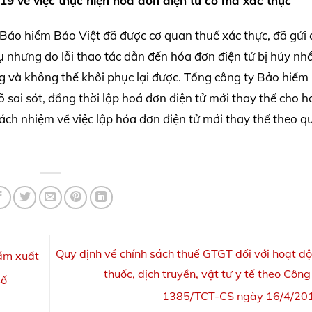
9 về việc thực hiện hóa đơn điện tử có mã xác thực
Bảo hiểm Bảo Việt đã được cơ quan thuế xác thực, đã gửi 
 nhưng do lỗi thao tác dẫn đến hóa đơn điện tử bị hủy nh
ng và không thể khôi phục lại được. Tổng công ty Bảo hiểm
õ sai sót, đồng thời lập hoá đơn điện tử mới thay thế cho 
rách nhiệm về việc lập hóa đơn điện tử mới thay thế theo q
Quy định về chính sách thuế GTGT đối với hoạt đ
hẩm xuất
thuốc, dịch truyền, vật tư y tế theo Công
số
1385/TCT-CS ngày 16/4/2