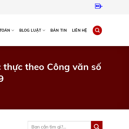
Hotline:
0937967
 TOÁN
BLOG LUẬT
BẢN TIN
LIÊN HỆ
c thực theo Công văn số
9