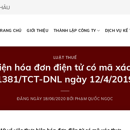
CHÂU
TRANG CHỦ
GIỚI THIỆU
THÀNH LẬP CÔNG TY
DỊCH VỤ KẾ
LUẬT THUẾ
hiện hóa đơn điện tử có mã xá
1381/TCT-DNL ngày 12/4/201
ĐĂNG NGÀY
18/06/2020
BỞI
PHẠM QUỐC NGỌC