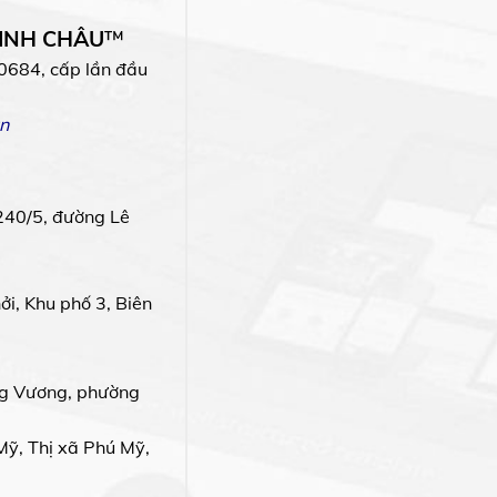
MINH CHÂU
™
0684, cấp lần đầu
n
240/5, đường Lê
i, Khu phố 3, Biên
g Vương, phường
Mỹ, Thị xã Phú Mỹ,