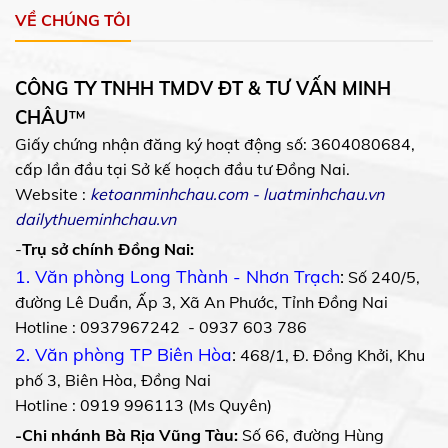
VỀ CHÚNG TÔI
CÔNG TY TNHH TMDV ĐT & TƯ VẤN MINH
CHÂU
™
Giấy chứng nhận đăng ký hoạt động số: 3604080684,
cấp lần đầu tại Sở kế hoạch đầu tư Đồng Nai.
Website :
ketoanminhchau.com
-
luatminhchau.vn
dailythueminhchau.vn
-
Trụ sở chính Đồng Nai:
1. Văn phòng Long Thành - Nhơn Trạch
:
Số 240/5,
đường Lê Duẩn, Ấp 3, Xã An Phước, Tỉnh Đồng Nai
Hotline : 0937967242 - 0937 603 786
2. Văn phòng TP Biên Hòa
:
468/1, Đ. Đồng Khởi, Khu
phố 3, Biên Hòa, Đồng Nai
Hotline : 0919 996113 (Ms Quyên)
-Chi nhánh Bà Rịa Vũng Tàu:
Số 66, đường Hùng