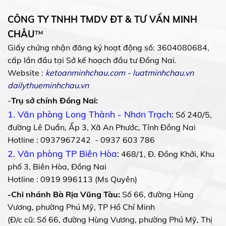
CÔNG TY TNHH TMDV ĐT & TƯ VẤN MINH
CHÂU
™
Giấy chứng nhận đăng ký hoạt động số: 3604080684,
cấp lần đầu tại Sở kế hoạch đầu tư Đồng Nai.
Website :
ketoanminhchau.com
-
luatminhchau.vn
dailythueminhchau.vn
-
Trụ sở chính Đồng Nai:
1. Văn phòng Long Thành - Nhơn Trạch
:
Số 240/5,
đường Lê Duẩn, Ấp 3, Xã An Phước, Tỉnh Đồng Nai
Hotline : 0937967242 - 0937 603 786
2. Văn phòng TP Biên Hòa
:
468/1, Đ. Đồng Khởi, Khu
phố 3, Biên Hòa, Đồng Nai
Hotline : 0919 996113 (Ms Quyên)
-Chi nhánh Bà Rịa Vũng Tàu:
Số 66, đường Hùng
Vương, phường Phú Mỹ, TP Hồ Chí Minh
(Đ/c cũ: Số 66, đường Hùng Vương, phường Phú Mỹ, Thị