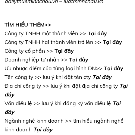
dailythueminhchau.vn
–
luatminhchau.vn
TÌM HIỀU THÊM>>
Công ty TNHH một thành viên >>
Tại đây
Công ty TNHH hai thành viên trở lên >>
Tại đây
Công ty cổ phần >>
Tại đây
Doanh nghiệp tư nhân >>
Tại đây
Ưu nhược điểm của từng loại hình DN>>
Tại đây
Tên công ty >> lưu ý khi đặt tên cty
Tại đây
Địa chỉ công ty >> lưu ý khi đặt địa chỉ công ty
Tại
đây
Vốn điều lệ >> lưu ý khi đăng ký vốn điều lệ
Tại
đây
Ngành nghề kinh doanh >> tìm hiều ngành nghề
kinh doanh
Tại đây