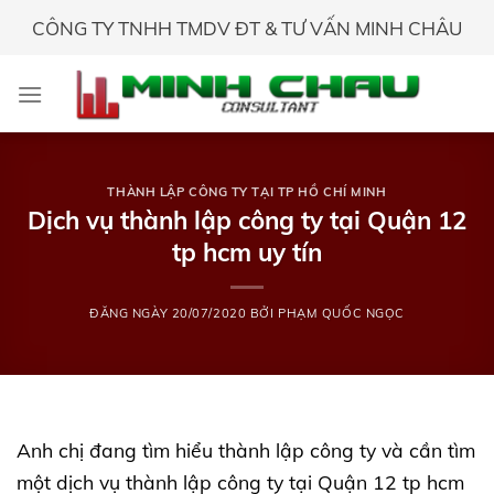
Skip
CÔNG TY TNHH TMDV ĐT & TƯ VẤN MINH CHÂU
to
content
THÀNH LẬP CÔNG TY TẠI TP HỒ CHÍ MINH
Dịch vụ thành lập công ty tại Quận 12
tp hcm uy tín
ĐĂNG NGÀY
20/07/2020
BỞI
PHẠM QUỐC NGỌC
Anh chị đang tìm hiểu thành lập công ty và cần tìm
một dịch vụ thành lập công ty tại Quận 12 tp hcm