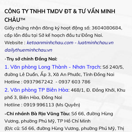
CÔNG TY TNHH TMDV ĐT & TƯ VẤN MINH
CHÂU
™
Giấy chứng nhận đăng ký hoạt động số: 3604080684,
cấp lần đầu tại Sở kế hoạch đầu tư Đồng Nai.
Website :
ketoanminhchau.com
-
luatminhchau.vn
dailythueminhchau.vn
-
Trụ sở chính Đồng Nai:
1. Văn phòng Long Thành - Nhơn Trạch
:
Số 240/5,
đường Lê Duẩn, Ấp 3, Xã An Phước, Tỉnh Đồng Nai
Hotline : 0937967242 - 0937 603 786
2. Văn phòng TP Biên Hòa
:
468/1, Đ. Đồng Khởi, Khu
phố 3, Biên Hòa, Đồng Nai
Hotline : 0919 996113 (Ms Quyên)
-Chi nhánh Bà Rịa Vũng Tàu:
Số 66, đường Hùng
Vương, phường Phú Mỹ, TP Hồ Chí Minh
(Đ/c cũ: Số 66, đường Hùng Vương, phường Phú Mỹ, Thị