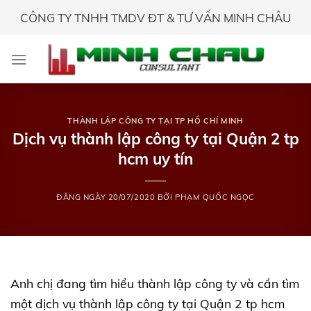
Skip
CÔNG TY TNHH TMDV ĐT & TƯ VẤN MINH CHÂU
to
content
THÀNH LẬP CÔNG TY TẠI TP HỒ CHÍ MINH
Dịch vụ thành lập công ty tại Quận 2 tp
hcm uy tín
ĐĂNG NGÀY
20/07/2020
BỞI
PHẠM QUỐC NGỌC
Anh chị đang tìm hiểu thành lập công ty và cần tìm
một dịch vụ thành lập công ty tại Quận 2 tp hcm