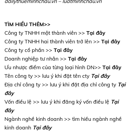
dailythueminhchau.vn
–
luatminhchau.vn
TÌM HIỀU THÊM>>
Công ty TNHH một thành viên >>
Tại đây
Công ty TNHH hai thành viên trở lên >>
Tại đây
Công ty cổ phần >>
Tại đây
Doanh nghiệp tư nhân >>
Tại đây
Ưu nhược điểm của từng loại hình DN>>
Tại đây
Tên công ty >> lưu ý khi đặt tên cty
Tại đây
Địa chỉ công ty >> lưu ý khi đặt địa chỉ công ty
Tại
đây
Vốn điều lệ >> lưu ý khi đăng ký vốn điều lệ
Tại
đây
Ngành nghề kinh doanh >> tìm hiều ngành nghề
kinh doanh
Tại đây