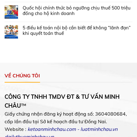
Quốc hội chính thức bỏ ngưỡng chịu thuế 500 triệu
đồng cho hộ kinh doanh
5 điều kế toán nội bộ cần biết để không “lãnh đạn”
khi quyết toán thuế
VỀ CHÚNG TÔI
CÔNG TY TNHH TMDV ĐT & TƯ VẤN MINH
CHÂU
™
Giấy chứng nhận đăng ký hoạt động số: 3604080684,
cấp lần đầu tại Sở kế hoạch đầu tư Đồng Nai.
Website :
ketoanminhchau.com
-
luatminhchau.vn
dailythueminhchau.vn