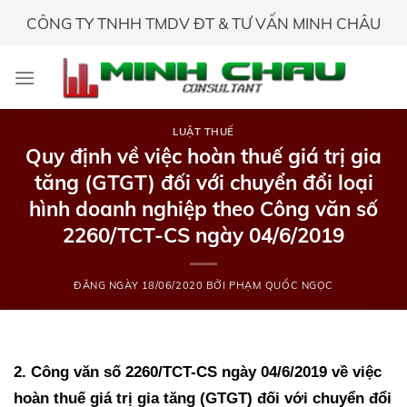
Skip
CÔNG TY TNHH TMDV ĐT & TƯ VẤN MINH CHÂU
to
content
LUẬT THUẾ
Quy định về việc hoàn thuế giá trị gia
tăng (GTGT) đối với chuyển đổi loại
hình doanh nghiệp theo Công văn số
2260/TCT-CS ngày 04/6/2019
ĐĂNG NGÀY
18/06/2020
BỞI
PHẠM QUỐC NGỌC
2. Công văn số 2260/TCT-CS ngày 04/6/2019 về việc
hoàn thuế giá trị gia tăng (GTGT) đối với chuyển đổi