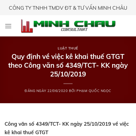
Skip
CÔNG TY TNHH TMDV ĐT & TƯ VẤN MINH CHÂU
to
content
LUẬT THUẾ
Quy định về việc kê khai thuế GTGT
theo Công văn số 4349/TCT- KK ngày
25/10/2019
ĐĂNG NGÀY
22/06/2020
BỞI
PHẠM QUỐC NGỌC
Công văn số 4349/TCT- KK ngày 25/10/2019 về việc
kê khai thuế GTGT