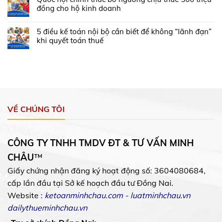
đồng cho hộ kinh doanh
5 điều kế toán nội bộ cần biết để không “lãnh đạn”
khi quyết toán thuế
VỀ CHÚNG TÔI
CÔNG TY TNHH TMDV ĐT & TƯ VẤN MINH
CHÂU
™
Giấy chứng nhận đăng ký hoạt động số: 3604080684,
cấp lần đầu tại Sở kế hoạch đầu tư Đồng Nai.
Website :
ketoanminhchau.com
-
luatminhchau.vn
dailythueminhchau.vn