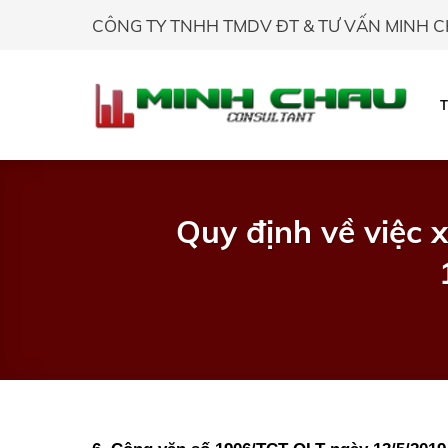
Skip
CÔNG TY TNHH TMDV ĐT & TƯ VẤN MINH 
to
content
Quy định về việc 