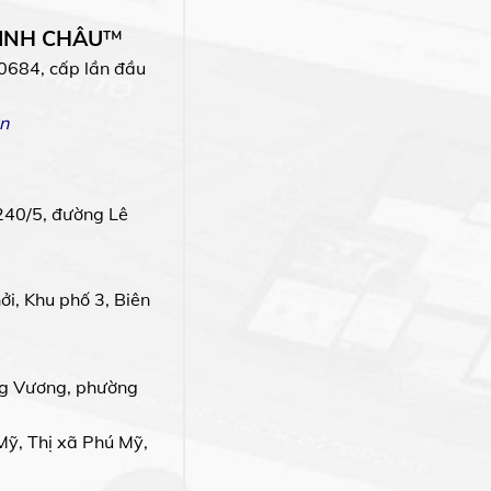
MINH CHÂU
™
0684, cấp lần đầu
n
240/5, đường Lê
i, Khu phố 3, Biên
g Vương, phường
Mỹ, Thị xã Phú Mỹ,