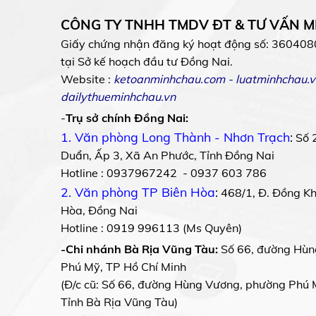
CÔNG TY TNHH TMDV ĐT & TƯ VẤN 
Giấy chứng nhận đăng ký hoạt động số: 360408
tại Sở kế hoạch đầu tư Đồng Nai.
Website :
ketoanminhchau.com
-
luatminhchau.v
dailythueminhchau.vn
-
Trụ sở chính Đồng Nai:
1. Văn phòng Long Thành - Nhơn Trạch
:
Số 
Duẩn, Ấp 3, Xã An Phước, Tỉnh Đồng Nai
Hotline : 0937967242 - 0937 603 786
2. Văn phòng TP Biên Hòa
:
468/1, Đ. Đồng Khở
Hòa, Đồng Nai
Hotline : 0919 996113 (Ms Quyên)
-Chi nhánh Bà Rịa Vũng Tàu:
Số 66, đường Hùn
Phú Mỹ, TP Hồ Chí Minh
(Đ/c cũ: Số 66, đường Hùng Vương, phường Phú 
Tỉnh Bà Rịa Vũng Tàu)