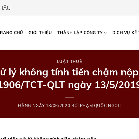
CHÂU
TRANG CHỦ
GIỚI THIỆU
THÀNH LẬP CÔNG TY
DỊCH VỤ KẾ
LUẬT THUẾ
xử lý không tính tiền chậm nộ
1906/TCT-QLT ngày 13/5/201
ĐĂNG NGÀY
18/06/2020
BỞI
PHẠM QUỐC NGỌC