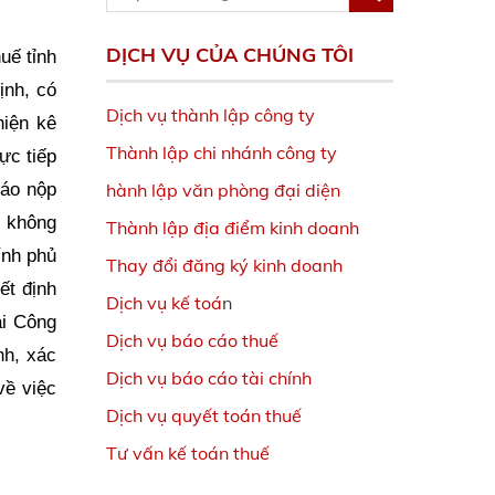
DỊCH VỤ CỦA CHÚNG TÔI
uế tỉnh
ịnh, có
Dịch vụ thành lập công ty
hiện kê
Thành lập chi nhánh công ty
ực tiếp
hành lập văn phòng đại diện
báo nộp
g không
Thành lập địa điểm kinh doanh
ính phủ
Thay đổi đăng ký kinh doanh
ết định
Dịch vụ kế toá
n
ai Công
Dịch vụ báo cáo thuế
nh, xác
Dịch vụ báo cáo tài chính
về việc
Dịch vụ quyết toán thuế
Tư vấn kế toán thuế