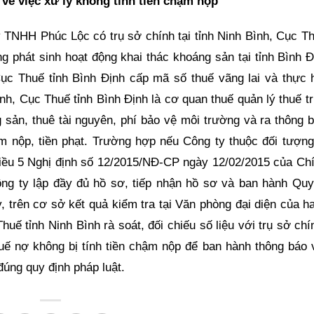
về việc xử lý không tính tiền chậm nộp
 TNHH Phúc Lộc có trụ sở chính tại tỉnh Ninh Bình, Cục Th
g phát sinh hoạt động khai thác khoáng sản tại tỉnh Bình Đ
Cục Thuế tỉnh Bình Định cấp mã số thuế vãng lai và thực 
Định, Cục Thuế tỉnh Bình Định là cơ quan thuế quản lý thuế tr
 sản, thuê tài nguyên, phí bảo vệ môi trường và ra thông 
ậm nộp, tiền phạt. Trường hợp nếu Công ty thuộc đối tượn
 Điều 5 Nghị định số 12/2015/NĐ-CP ngày 12/02/2015 của Ch
ng ty lập đầy đủ hồ sơ, tiếp nhận hồ sơ và ban hành Quy
y, trên cơ sở kết quả kiểm tra tại Văn phòng đại diện của h
uế tỉnh Ninh Bình rà soát, đối chiếu số liệu với trụ sở chí
huế nợ không bị tính tiền chậm nộp để ban hành thông báo 
đúng quy định pháp luật.