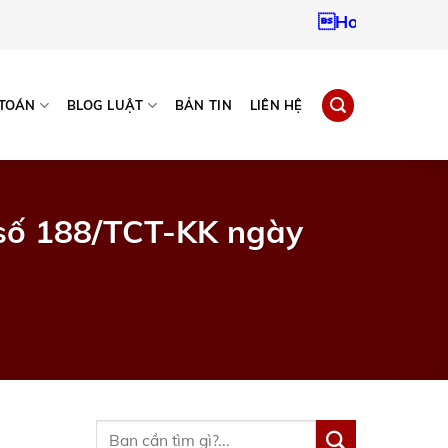
Hotline:
09379672
 TOÁN
BLOG LUẬT
BẢN TIN
LIÊN HỆ
 số 188/TCT-KK ngày