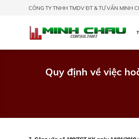
Skip
CÔNG TY TNHH TMDV ĐT & TƯ VẤN MINH 
to
content
Quy định về việc h