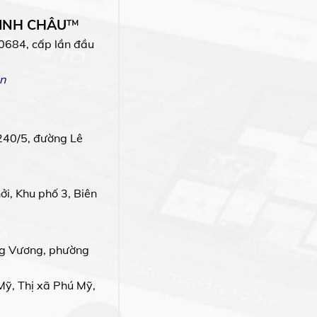
MINH CHÂU
™
0684, cấp lần đầu
n
240/5, đường Lê
i, Khu phố 3, Biên
g Vương, phường
Mỹ, Thị xã Phú Mỹ,