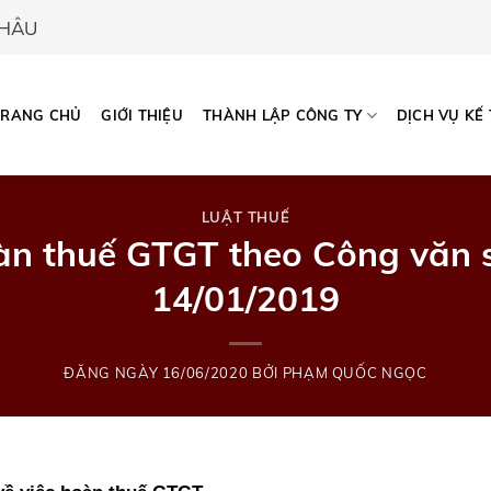
CHÂU
TRANG CHỦ
GIỚI THIỆU
THÀNH LẬP CÔNG TY
DỊCH VỤ KẾ
LUẬT THUẾ
oàn thuế GTGT theo Công văn
14/01/2019
ĐĂNG NGÀY
16/06/2020
BỞI
PHẠM QUỐC NGỌC