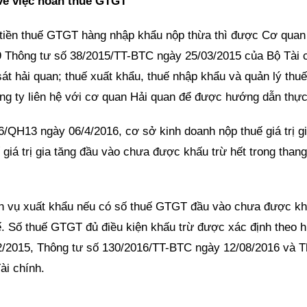
về việc hoàn thuế GTGT
tiền thuế GTGT hàng nhập khẩu nộp thừa thì được Cơ quan
49 Thông tư số 38/2015/TT-BTC ngày 25/03/2015 của Bộ Tài 
át hải quan; thuế xuất khẩu, thuế nhập khẩu và quản lý thuế
ng ty liên hệ với cơ quan Hải quan để được hướng dẫn thực
/QH13 ngày 06/4/2016, cơ sở kinh doanh nộp thuế giá trị gi
giá trị gia tăng đầu vào chưa được khấu trừ hết trong than
h vụ xuất khẩu nếu có số thuế GTGT đầu vào chưa được kh
uế. Số thuế GTGT đủ điều kiện khấu trừ được xác định theo
2/2015, Thông tư số 130/2016/TT-BTC ngày 12/08/2016 và 
ài chính.