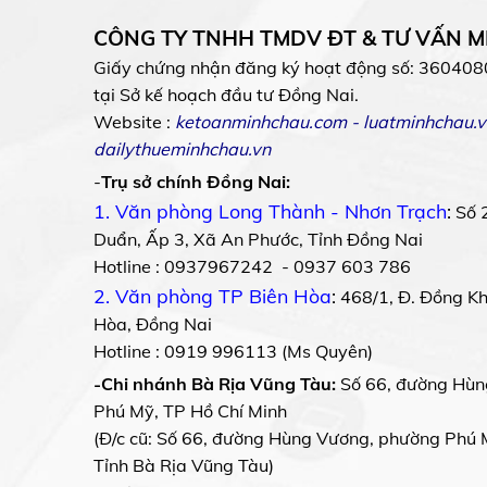
CÔNG TY TNHH TMDV ĐT & TƯ VẤN 
Giấy chứng nhận đăng ký hoạt động số: 360408
tại Sở kế hoạch đầu tư Đồng Nai.
Website :
ketoanminhchau.com
-
luatminhchau.v
dailythueminhchau.vn
-
Trụ sở chính Đồng Nai:
1. Văn phòng Long Thành - Nhơn Trạch
:
Số 
Duẩn, Ấp 3, Xã An Phước, Tỉnh Đồng Nai
Hotline : 0937967242 - 0937 603 786
2. Văn phòng TP Biên Hòa
:
468/1, Đ. Đồng Khở
Hòa, Đồng Nai
Hotline : 0919 996113 (Ms Quyên)
-Chi nhánh Bà Rịa Vũng Tàu:
Số 66, đường Hùn
Phú Mỹ, TP Hồ Chí Minh
(Đ/c cũ: Số 66, đường Hùng Vương, phường Phú 
Tỉnh Bà Rịa Vũng Tàu)